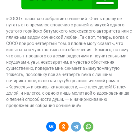
»COCO я называю собрание сочинений. Очень прошу не
путать это премилое словечко с ранней кликухой одного
усатого горийско-батумского московского авторитета или с
пляжным видом сочинской любви. Так вот, теперь, когда к
COCO прирос четвертый том, я вполне могу сказать, что
испытываю чувство тяжкого облегчения. Тяжкого, потому
что опыт прошлого со всеми радостями и поучительными
неудачами, увы, невозвратим, а чувство облегчения
существенно, поверьте мне, снимает вышеупомянутую
тяжесть, поскольку все за четверть века с лишним
начириканное, включая сугубо реалистический роман
«Карусель» и эскизы киноповести, — с плеч долой! С плеч
долой, и налегке, с одною лишь молитвой о вдохновении да
о певчей способности души, — к начирикиванию
продолжения собрания сочинений!»