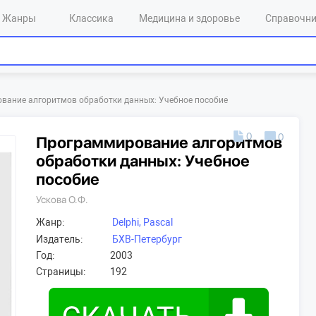
Жанры
Классика
Медицина и здоровье
Справочн
вание алгоритмов обработки данных: Учебное пособие
0
0
Программирование алгоритмов
обработки данных: Учебное
пособие
Ускова О.Ф.
Жанр:
Delphi, Pascal
Издатель:
БХВ-Петербург
Год:
2003
Страницы:
192