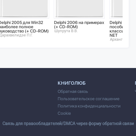
Delphi 2005 для Win32
Delphi 2006 на примерах
Delphi 2006:
наиболее полное
(+ CD-ROM)
пособие: Язы
руководство (+ CD-ROM)
Шупрута В.В.
классы, фун
Дарахвелидзе П.Г.
NET
Архангельский
КНИГОЛЮБ
Обратная связь
Пользовательское соглашение
Политика конфиденциальности
Cookie
Cвязь для правообладателей/DMCA через форму обратной связи