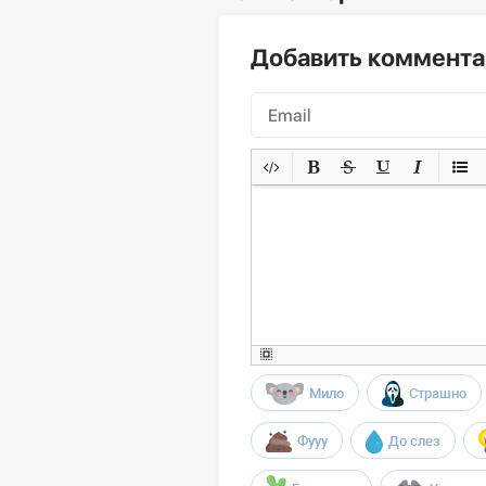
Добавить коммент
Мило
Страшно
Фууу
До слез