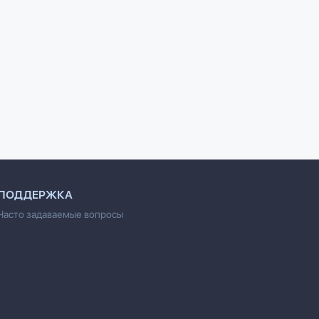
 Справочное
Delphi 2007
Delphi 2007
к Delphi,
Глушаков С.В.
Глушаков С.В.
кции Win32 и
 А.Я.
ПОДДЕРЖКА
Часто задаваемые вопросы