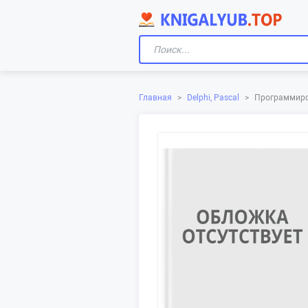
Главная
>
Delphi, Pascal
>
Программиро