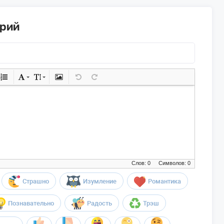
арий
Слов: 0
Символов: 0
Страшно
Изумление
Романтика
Познавательно
Радость
Трэш