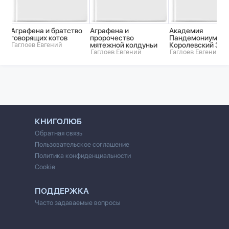
Аграфена и братство
Аграфена и
Академия
говорящих котов
пророчество
Пандемониум:
Гаглоев Евгений
мятежной колдуньи
Королевский Зод
Гаглоев Евгений
Гаглоев Евгений
КНИГОЛЮБ
Обратная связь
Пользовательское соглашение
Политика конфиденциальности
Cookie
ПОДДЕРЖКА
Часто задаваемые вопросы