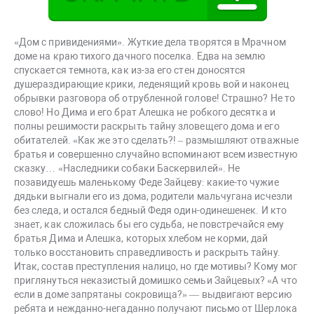
«Дом с привидениями». Жуткие дела творятся в Мрачном
доме на краю тихого дачного поселка. Едва на землю
спускается темнота, как из-за его стен доносятся
душераздирающие крики, леденящий кровь вой и наконец
обрывки разговора об отрубленной голове! Страшно? Не то
слово! Но Дима и его брат Алешка не робкого десятка и
полны решимости раскрыть тайну зловещего дома и его
обитателей. «Как же это сделать?! – размышляют отважные
братья и совершенно случайно вспоминают всем известную
сказку… «Наследники собаки Баскервилей». Не
позавидуешь маленькому Феде Зайцеву: какие-то чужие
дядьки выгнали его из дома, родители мальчугана исчезли
без следа, и остался бедный Федя один-одинешенек. И кто
знает, как сложилась бы его судьба, не повстречайся ему
братья Дима и Алешка, которых хлебом не корми, дай
только восстановить справедливость и раскрыть тайну.
Итак, состав преступления налицо, но где мотивы? Кому мог
приглянуться неказистый домишко семьи Зайцевых? «А что
если в доме запрятаны сокровища?» — выдвигают версию
ребята и нежданно-негаданно получают письмо от Шерлока