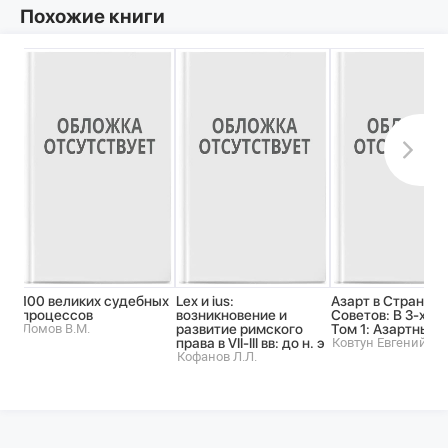
Похожие книги
100 великих судебных
Lex и ius:
Азарт в Стране
процессов
возникновение и
Советов: В 3-х то
Ломов В.М.
развитие римского
Том 1: Азартные 
права в VII-III вв: до н. э
Ковтун Евгений
Кофанов Л.Л.