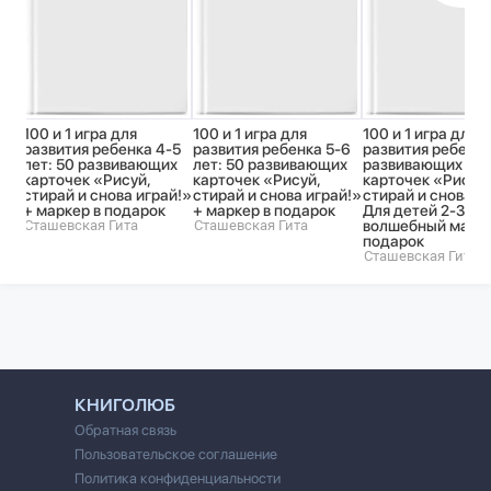
100 и 1 игра для
100 и 1 игра для
100 и 1 игра для
развития ребенка 4-5
развития ребенка 5-6
развития ребенка
лет: 50 развивающих
лет: 50 развивающих
развивающих
карточек «Рисуй,
карточек «Рисуй,
карточек «Рисуй,
стирай и снова играй!»
стирай и снова играй!»
стирай и снова и
+ маркер в подарок
+ маркер в подарок
Для детей 2-3 лет
Сташевская Гита
Сташевская Гита
волшебный марке
подарок
Сташевская Гита
КНИГОЛЮБ
Обратная связь
Пользовательское соглашение
Политика конфиденциальности