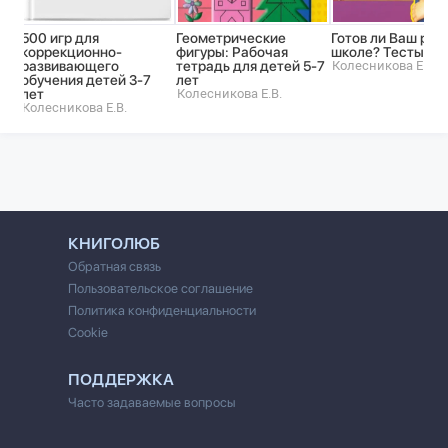
500 игр для
Геометрические
Готов ли Ваш реб
коррекционно-
фигуры: Рабочая
школе? Тесты
развивающего
тетрадь для детей 5-7
Колесникова Е.В.
обучения детей 3-7
лет
лет
Колесникова Е.В.
Колесникова Е.В.
КНИГОЛЮБ
Обратная связь
Пользовательское соглашение
Политика конфиденциальности
Cookie
ПОДДЕРЖКА
Часто задаваемые вопросы