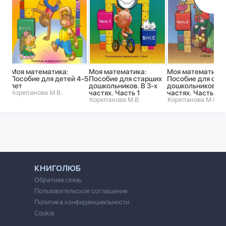
Моя математика:
Моя математика:
Моя математика:
Пособие для детей 4-5
Пособие для старших
Пособие для ста
лет
дошкольников. В 3-х
дошкольников. В 
Корепанова М.В.
частях. Часть 1
частях. Часть 2
Корепанова М.В.
Корепанова М.В.
КНИГОЛЮБ
Обратная связь
Пользовательское соглашение
Политика конфиденциальности
Cookie