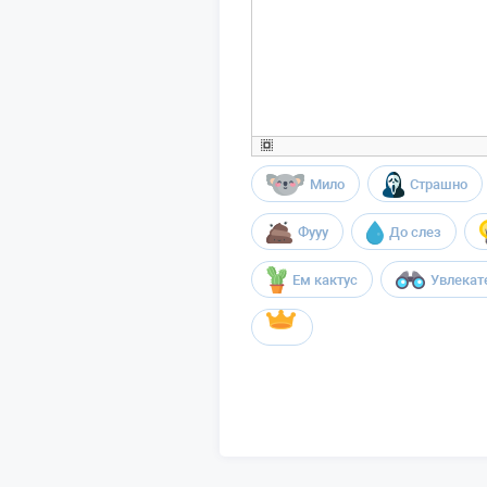
Мило
Страшно
Фууу
До слез
Ем кактус
Увлекат