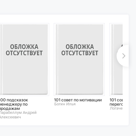
100 подсказок
101 совет по мотивации
101 совет по
менеджеру по
Богин Илья
переговорам
продажам
Логачев C.
Парабеллум Андрей
Алексеевич