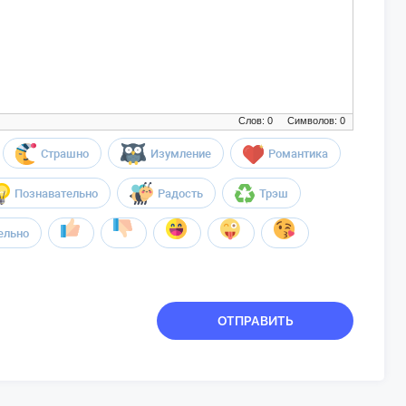
Слов: 0
Символов: 0
Страшно
Изумление
Романтика
Познавательно
Радость
Трэш
ельно
ОТПРАВИТЬ