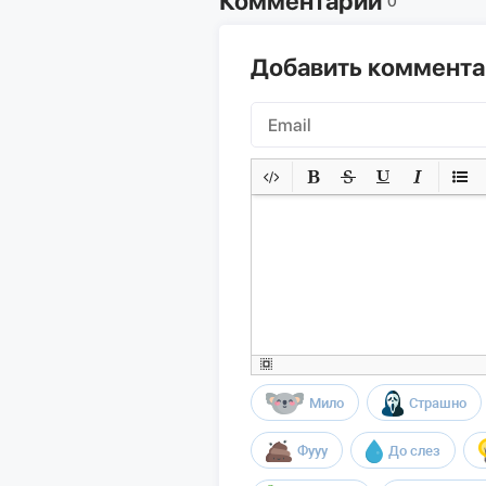
Комментарии
0
Добавить коммент
Мило
Страшно
Фууу
До слез