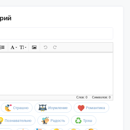
арий
Слов: 0
Символов: 0
Страшно
Изумление
Романтика
Познавательно
Радость
Трэш