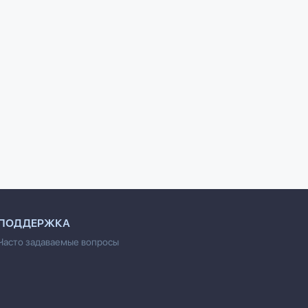
гр для
100 развивающих игр и
100 физкультминуток на
к школе
упражнений от
логопедических
рождения до года
занятиях
Дмитриева В.Г.
Метельская Н.Г.
ПОДДЕРЖКА
Часто задаваемые вопросы