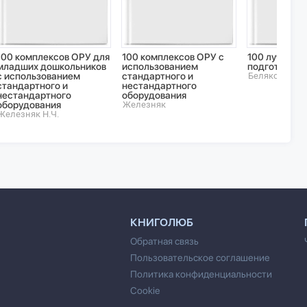
100 комплексов ОРУ для
100 комплексов ОРУ с
100 лучших и
младших дошкольников
использованием
подготовки 
с использованием
стандартного и
Белякова О.В.
стандартного и
нестандартного
нестандартного
оборудования
оборудования
Железняк
Железняк Н.Ч.
КНИГОЛЮБ
Обратная связь
Пользовательское соглашение
Политика конфиденциальности
Cookie