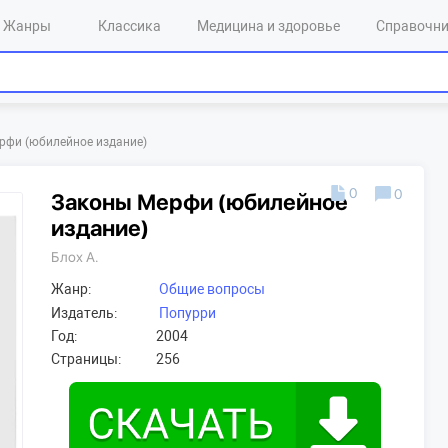
Жанры
Классика
Медицина и здоровье
Справочн
рфи (юбилейное издание)
0
0
Законы Мерфи (юбилейное
издание)
Блох А.
Жанр:
Общие вопросы
Издатель:
Попурри
Год:
2004
Страницы:
256