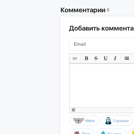
Комментарии
0
Добавить коммент
Мило
Страшно
Фууу
До слез