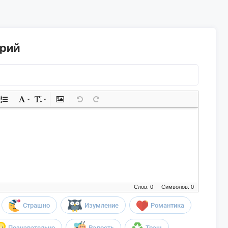
арий
Слов: 0
Символов: 0
Страшно
Изумление
Романтика
Познавательно
Радость
Трэш