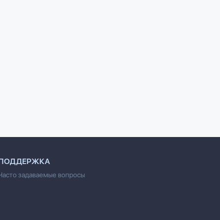
й личной
10 фантастических
10 шагов к 100%-й
сти
способов добиться
женственности: Как
.
успеха
выглядеть
Ньюмен Б.
соблазнительно в
одежде и без
Лифшиц Г.М.
ПОДДЕРЖКА
Часто задаваемые вопросы