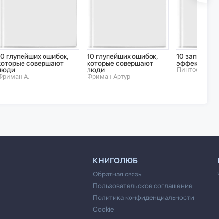
10 глупейших ошибок,
10 глупейших ошибок,
10 заповеде
которые совершают
которые совершают
эффективно
люди
люди
Пинтосевич И
Фриман А.
Фриман Артур
КНИГОЛЮБ
Обратная связь
Пользовательское соглашение
Политика конфиденциальности
Cookie