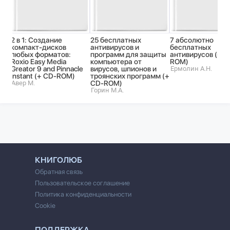
2 в 1: Создание
25 бесплатных
7 абсолютно
компакт-дисков
антивирусов и
бесплатных
любых форматов:
программ для защиты
антивирусов (+ C
Roxio Easy Media
компьютера от
ROM)
Greator 9 and Pinnacle
вирусов, шпионов и
Ермолин А.Н.
Instant (+ CD-ROM)
троянских программ (+
Авер М.
CD-ROM)
Горин М.А.
КНИГОЛЮБ
Обратная связь
Пользовательское соглашение
Политика конфиденциальности
Cookie
ПОДДЕРЖКА