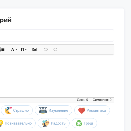
арий
Слов: 0
Символов: 0
Страшно
Изумление
Романтика
Познавательно
Радость
Трэш