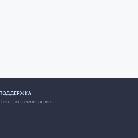
егу:
«Штурм-Тигр» и другие
1 совершенно секретная
кового аса
штурмовые танки (+
таблетка от страха
модель)
Курпатов Андрей
Барятинский М.Б.
Владимирович
ПОДДЕРЖКА
Часто задаваемые вопросы