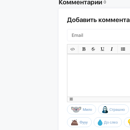
Комментарии
0
Добавить коммент
Мило
Страшно
Фууу
До слез