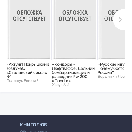
«Ахтунг! Покрышкин в
«Кондоры»
«Русские идут!»
воздухе!»
Люфтваффе: Дальний
Почему боятся
«Сталинский сокол»
бомбардировщик и
России?
№1
разведчик Fw 200
Вершинин Лев
Полищук Евгений
«Condor»
Харук А.И.
КНИГОЛЮБ
Обратная связь