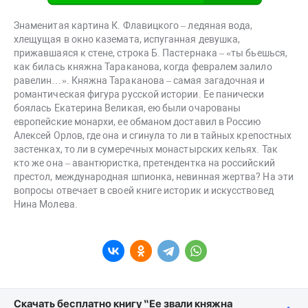
Знаменитая картина К. Флавицкого – ледяная вода,
хлещущая в окно каземата, испуганная девушка,
прижавшаяся к стене, строка Б. Пастернака – «ты бьешься,
как билась княжна Тараканова, когда февралем залило
равелин…». Княжна Тараканова – самая загадочная и
романтическая фигура русской истории. Ее панически
боялась Екатерина Великая, ею были очарованы
европейские монархи, ее обманом доставил в Россию
Алексей Орлов, где она и сгинула то ли в тайных крепостных
застенках, то ли в сумеречных монастырских кельях. Так
кто же она – авантюристка, претендентка на российский
престол, международная шпионка, невинная жертва? На эти
вопросы отвечает в своей книге историк и искусствовед
Нина Молева.
Скачать бесплатно книгу “Ее звали княжна