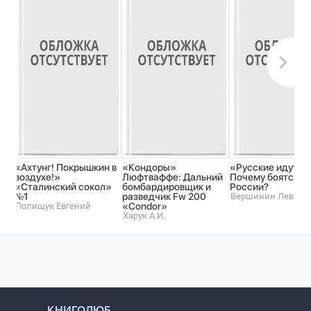
«Ахтунг! Покрышкин в
«Кондоры»
«Русские идут!»
воздухе!»
Люфтваффе: Дальний
Почему боятся
«Сталинский сокол»
бомбардировщик и
России?
№1
разведчик Fw 200
Вершинин Лев
Полищук Евгений
«Condor»
Харук А.И.
КНИГОЛЮБ