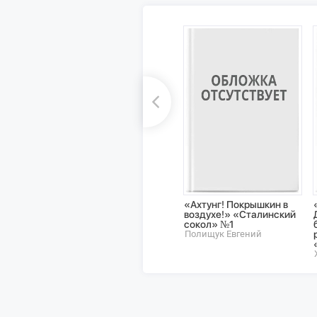
«Ахтунг! Покрышкин в
воздухе!» «Сталинский
сокол» №1
Полищук Евгений