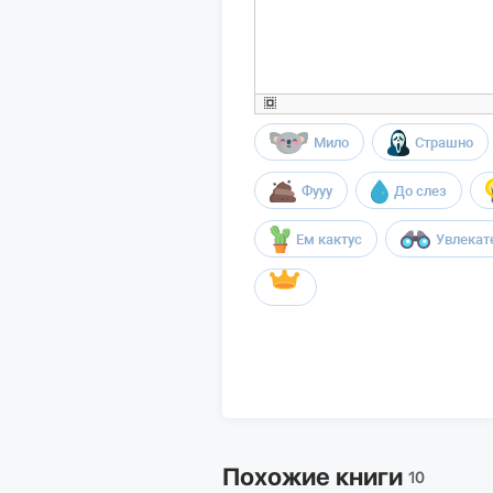
Мило
Страшно
Фууу
До слез
Ем кактус
Увлекат
Похожие книги
10