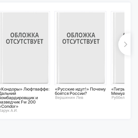
«Кондоры» Люфтваффе:
«Русские идут!» Почему
«Тигры» в сн
Дальний
боятся России?
Мемуары тан
бомбардировщик и
Вершинин Лев
Руббель А.
разведчик Fw 200
«Condor»
Харук А.И.