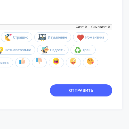
Слов: 0
Символов: 0
Страшно
Изумление
Романтика
Познавательно
Радость
Трэш
ельно
ОТПРАВИТЬ