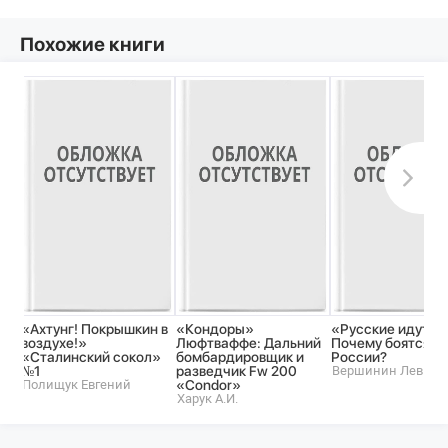
Похожие книги
«Ахтунг! Покрышкин в
«Кондоры»
«Русские идут!»
воздухе!»
Люфтваффе: Дальний
Почему боятся
«Сталинский сокол»
бомбардировщик и
России?
№1
разведчик Fw 200
Вершинин Лев
Полищук Евгений
«Condor»
Харук А.И.