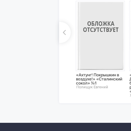
«Ахтунг! Покрышкин в
воздухе!» «Сталинский
сокол» №1
Полищук Евгений