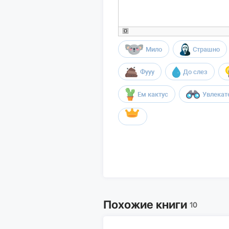
Мило
Страшно
Фууу
До слез
Ем кактус
Увлекат
Похожие книги
10