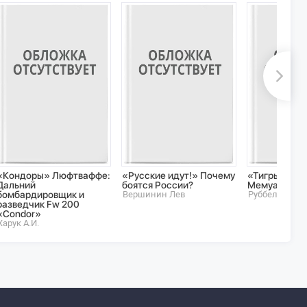
«Кондоры» Люфтваффе:
«Русские идут!» Почему
«Тигры» в сн
Дальний
боятся России?
Мемуары тан
бомбардировщик и
Вершинин Лев
Руббель А.
разведчик Fw 200
«Condor»
Харук А.И.