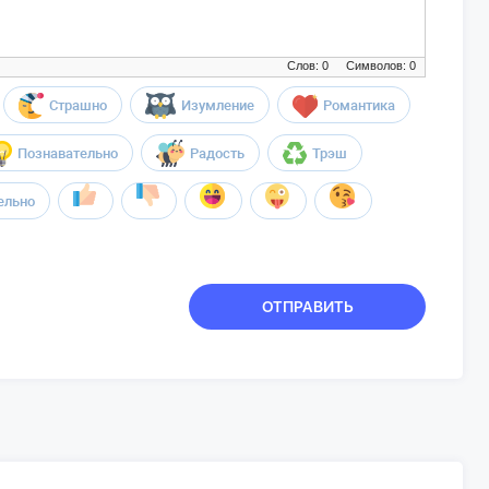
Слов: 0
Символов: 0
Страшно
Изумление
Романтика
Познавательно
Радость
Трэш
ельно
ОТПРАВИТЬ