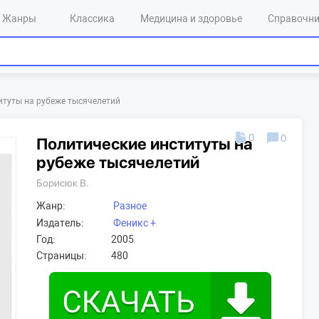
Жанры
Классика
Медицина и здоровье
Справочн
итуты на рубеже тысячелетий
0
0
Политические институты на
рубеже тысячелетий
Борисюк В.
Жанр:
Разное
Издатель:
Феникс +
Год:
2005
Страницы:
480