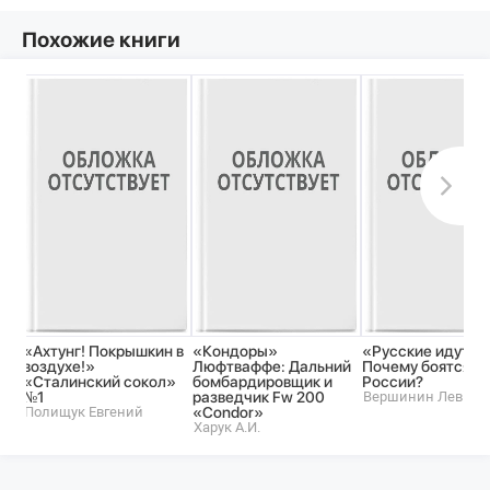
Похожие книги
«Ахтунг! Покрышкин в
«Кондоры»
«Русские идут!»
воздухе!»
Люфтваффе: Дальний
Почему боятся
«Сталинский сокол»
бомбардировщик и
России?
№1
разведчик Fw 200
Вершинин Лев
Полищук Евгений
«Condor»
Харук А.И.