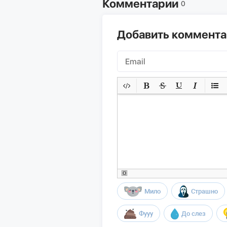
Комментарии
0
Добавить коммент
Мило
Страшно
Фууу
До слез