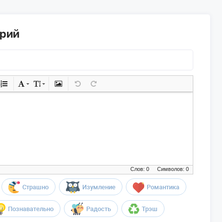
арий
Слов: 0
Символов: 0
Страшно
Изумление
Романтика
Познавательно
Радость
Трэш