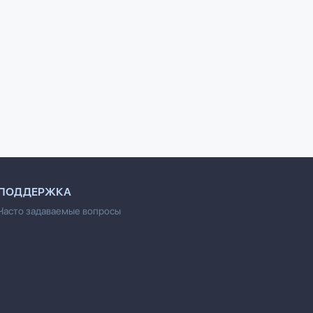
блюд из
100 лучших блюд из
100 лучших блюд из
оркови
овощей: Домашние
огурцов и томатов
кулинарные рецепты
Выдревич Г.
Поскребышева Г.И.
ПОДДЕРЖКА
Часто задаваемые вопросы