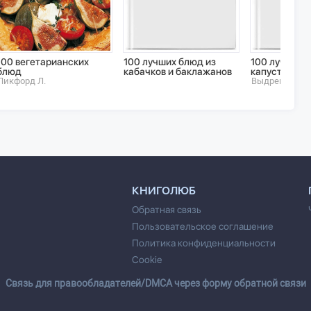
100 вегетарианских
100 лучших блюд из
100 лучших 
блюд
кабачков и баклажанов
капусты и м
Пикфорд Л.
Выдревич Г.
КНИГОЛЮБ
Обратная связь
Пользовательское соглашение
Политика конфиденциальности
Cookie
Cвязь для правообладателей/DMCA через форму обратной связи