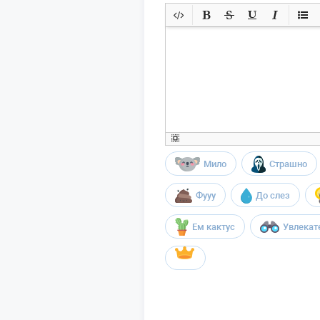
Мило
Страшно
Фууу
До слез
Ем кактус
Увлекат