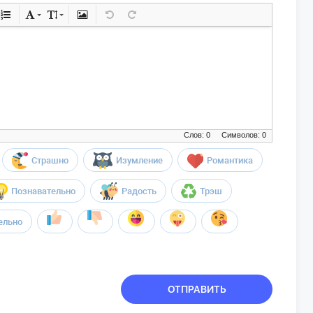
Слов: 0
Символов: 0
Страшно
Изумление
Романтика
Познавательно
Радость
Трэш
ельно
ОТПРАВИТЬ