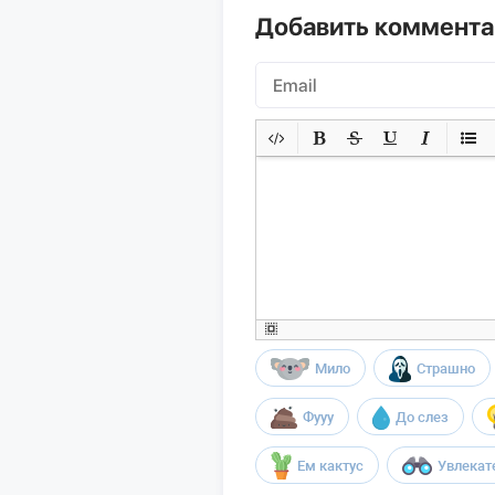
Добавить коммент
Мило
Страшно
Фууу
До слез
Ем кактус
Увлекат