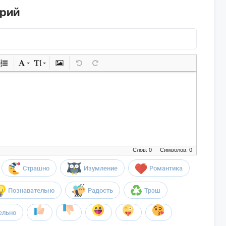
арий
Слов: 0
Символов: 0
Страшно
Изумление
Романтика
Познавательно
Радость
Трэш
ельно