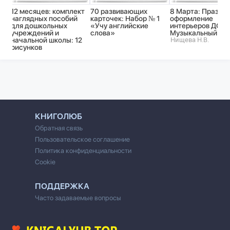
12 месяцев: комплект
70 развивающих
8 Марта: Праздн
наглядных пособий
карточек: Набор № 1
оформление
для дошкольных
«Учу английские
интерьеров ДОУ.
учреждений и
слова»
Музыкальный за
начальной школы: 12
Нищева Н.В.
рисунков
КНИГОЛЮБ
Обратная связь
Пользовательское соглашение
Политика конфиденциальности
Cookie
ПОДДЕРЖКА
Часто задаваемые вопросы