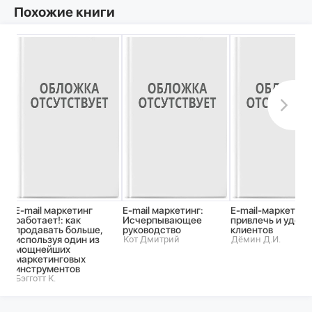
Похожие книги
E-mail маркетинг
E-mail маркетинг:
E-mail-маркетинг
работает!: как
Исчерпывающее
привлечь и удер
продавать больше,
руководство
клиентов
используя один из
Кот Дмитрий
Дёмин Д.И.
мощнейших
маркетинговых
инструментов
Бэгготт К.