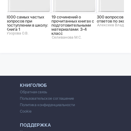
1000 самых частых
19 сочинений о
300 вопросов и
вопросов при
прочитанных книгах с
ответов по эколо
поступлении в школу:
подготовительными
Алексеев Владим
Книга 1
материалами: 3-4
Узорова О.В.
класс
Селиванова М.С.
КНИГОЛЮБ
Обратная связь
Пользовательское соглашение
Политика конфиденциальности
Cookie
ПОДДЕРЖКА