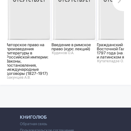
Авторское право на
Введение в римское
Гражданский код
произведения
право (курс лекций)
Восточной Галиц
литературы в
Кудинов О.А.
1797 года (на ру
Российской империи:
и латинском язык
Законы,
Кутателадзе О.
постановления,
международные
договоры (1827-1917)
Бакунцев А.В.
КНИГОЛЮБ
Обратная связь
Пользовательское соглашение