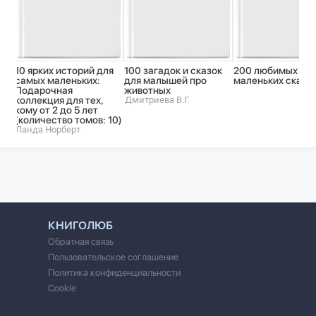
10 ярких историй для
100 загадок и сказок
200 любимых
самых маленьких:
для малышей про
маленьких сказо
Подарочная
животных
коллекция для тех,
Дмитриева В.Г.
кому от 2 до 5 лет
(количество томов: 10)
Ланда Норберт
КНИГОЛЮБ
Обратная связь
Пользовательское соглашение
Политика конфиденциальности
Cookie