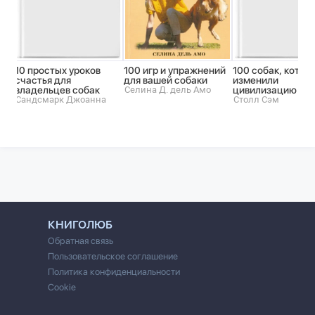
10 простых уроков
100 игр и упражнений
100 собак, котор
счастья для
для вашей собаки
изменили
владельцев собак
Селина Д. дель Амо
цивилизацию
Сандсмарк Джоанна
Столл Сэм
КНИГОЛЮБ
Обратная связь
Пользовательское соглашение
Политика конфиденциальности
Cookie