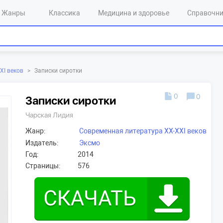
Жанры
Классика
Медицина и здоровье
Справочн
XI веков
>
Записки сиротки
0
0
Записки сиротки
Чарская Лидия
Жанр:
Современная литература XX-XXI веков
Издатель:
Эксмо
Год:
2014
Страницы:
576