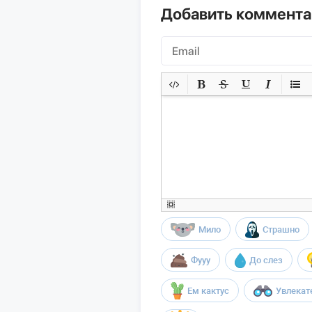
Добавить коммент
Мило
Страшно
Фууу
До слез
Ем кактус
Увлекат