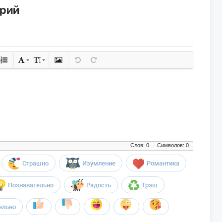
арий
Слов: 0
Символов: 0
Страшно
Изумление
Романтика
Познавательно
Радость
Трэш
ельно