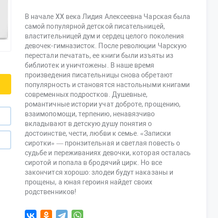
В начале XX века Лидия Алексеевна Чарская была
самой популярной детской писательницей,
властительницей дум и сердец целого поколения
девочек-гимназисток. После революции Чарскую
перестали печатать, ее книги были изъяты из
библиотек и уничтожены. В наше время
произведения писательницы снова обретают
популярность и становятся настольными книгами
современных подростков. Душевные,
романтичные истории учат доброте, прощению,
взаимопомощи, терпению, ненавязчиво
вкладывают в детскую душу понятия о
достоинстве, чести, любви к семье. «Записки
сиротки» — пронзительная и светлая повесть о
судьбе и переживаниях девочки, которая осталась
сиротой и попала в бродячий цирк. Но все
закончится хорошо: злодеи будут наказаны и
прощены, а юная героиня найдет своих
родственников!