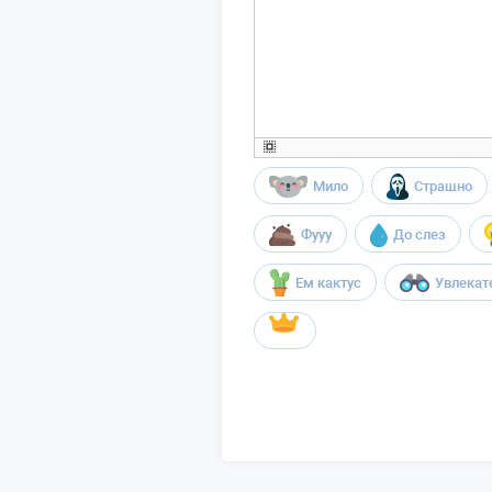
Мило
Страшно
Фууу
До слез
Ем кактус
Увлекат