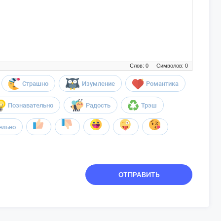
Слов: 0
Символов: 0
Страшно
Изумление
Романтика
Познавательно
Радость
Трэш
ельно
ОТПРАВИТЬ