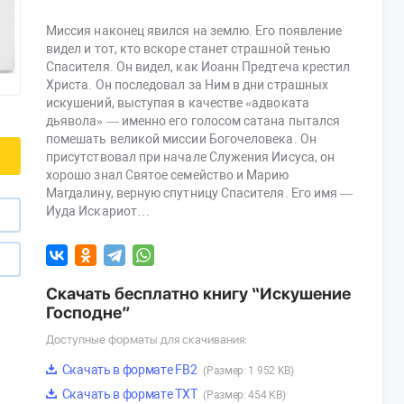
Миссия наконец явился на землю. Его появление
видел и тот, кто вскоре станет страшной тенью
Спасителя. Он видел, как Иоанн Предтеча крестил
Христа. Он последовал за Ним в дни страшных
искушений, выступая в качестве «адвоката
дьявола» — именно его голосом сатана пытался
помешать великой миссии Богочеловека. Он
присутствовал при начале Служения Иисуса, он
хорошо знал Святое семейство и Марию
Магдалину, верную спутницу Спасителя. Его имя —
Иуда Искариот…
Скачать бесплатно книгу “Искушение
Господне”
Доступные форматы для скачивания:
Скачать в формате FB2
(Размер: 1 952 KB)
Скачать в формате TXT
(Размер: 454 KB)