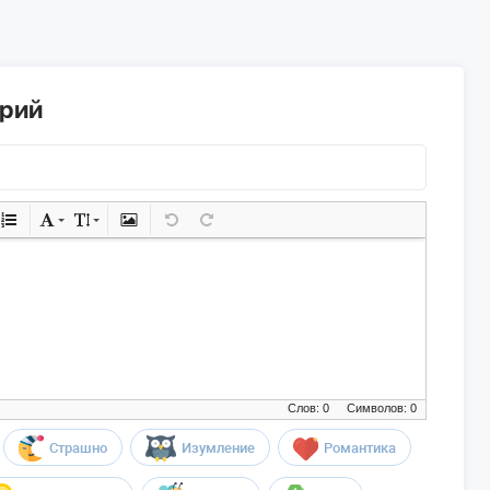
арий
Слов: 0
Символов: 0
Страшно
Изумление
Романтика