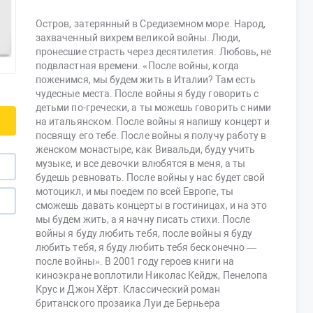
Остров, затерянный в Средиземном море. Народ,
захваченный вихрем великой войны. Люди,
пронесшие страсть через десятилетия. Любовь, не
подвластная времени. «После войны, когда
поженимся, мы будем жить в Италии? Там есть
чудесные места. После войны я буду говорить с
детьми по-гречески, а ты можешь говорить с ними
на итальянском. После войны я напишу концерт и
посвящу его тебе. После войны я получу работу в
женском монастыре, как Вивальди, буду учить
музыке, и все девочки влюбятся в меня, а ты
будешь ревновать. После войны у нас будет свой
мотоцикл, и мы поедем по всей Европе, ты
сможешь давать концерты в гостиницах, и на это
мы будем жить, а я начну писать стихи. После
войны я буду любить тебя, после войны я буду
любить тебя, я буду любить тебя бесконечно —
после войны». В 2001 году героев книги на
киноэкране воплотили Николас Кейдж, Пенелопа
Крус и Джон Хёрт. Классический роман
британского прозаика Луи де Берньера