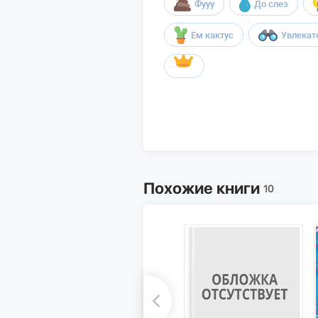
Фууу
До слез
Ем кактус
Увлекат
Похожие книги
10