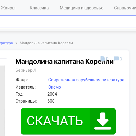
Жанры
Классика
Медицина и здоровье
Справочн
ература
>
Мандолина капитана Корелли
0
0
Мандолина капитана Корелли
Берньер Л.
Жанр:
Современная зарубежная литература
Издатель:
Эксмо
Год:
2004
Страницы:
608