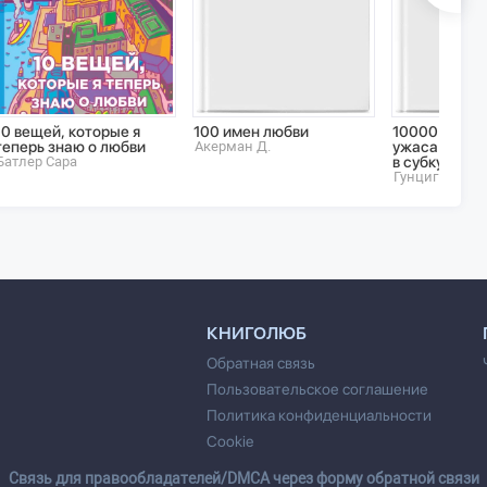
10 вещей, которые я
100 имен любви
10000 литро
теперь знаю о любви
Акерман Д.
ужаса (скро
Батлер Сара
в субкультур
Гунциг Томас
КНИГОЛЮБ
Обратная связь
Пользовательское соглашение
Политика конфиденциальности
Cookie
Cвязь для правообладателей/DMCA через форму обратной связи