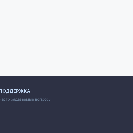
в чистого
10000 литров чистого
127 часов: между
мный вклад
ужаса: Храм. Шторм
молотом и наковальней
у)
(количество томов: 3)
Ральстон Арон
ПОДДЕРЖКА
Часто задаваемые вопросы