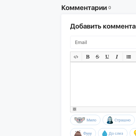
Комментарии
0
Добавить коммент
Мило
Страшно
Фууу
До слез