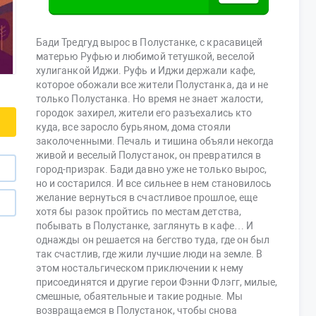
Бади Тредгуд вырос в Полустанке, с красавицей
матерью Руфью и любимой тетушкой, веселой
хулиганкой Иджи. Руфь и Иджи держали кафе,
которое обожали все жители Полустанка, да и не
только Полустанка. Но время не знает жалости,
городок захирел, жители его разъехались кто
куда, все заросло бурьяном, дома стояли
заколоченными. Печаль и тишина объяли некогда
живой и веселый Полустанок, он превратился в
город-призрак. Бади давно уже не только вырос,
но и состарился. И все сильнее в нем становилось
желание вернуться в счастливое прошлое, еще
хотя бы разок пройтись по местам детства,
побывать в Полустанке, заглянуть в кафе… И
однажды он решается на бегство туда, где он был
так счастлив, где жили лучшие люди на земле. В
этом ностальгическом приключении к нему
присоединятся и другие герои Фэнни Флэгг, милые,
смешные, обаятельные и такие родные. Мы
возвращаемся в Полустанок, чтобы снова