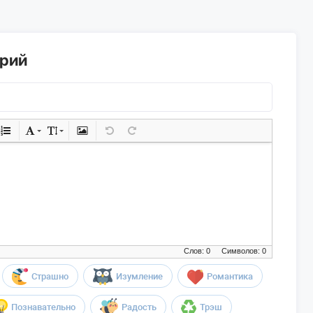
арий
Слов: 0
Символов: 0
Страшно
Изумление
Романтика
Познавательно
Радость
Трэш