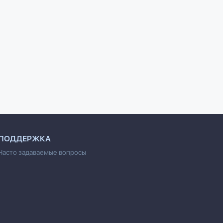
ище
Голод. Нетолстый роман
Достойный жених. Книга
динов
Светлана Павлова
1
Vikram Seth
ПОДДЕРЖКА
Часто задаваемые вопросы