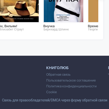
Ах, Вильям!
Внучка
Времеубеж
Элизабет Страут
Бернхард Шлинк
Георги Госпо
КНИГОЛЮБ
Обратная связь
Пользовательское соглашение
Политика конфиденциальности
Cookie
Cвязь для правообладателей/DMCA через форму обратной связи