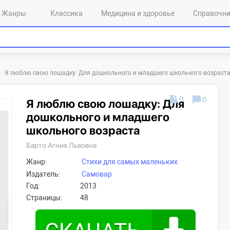
Жанры
Классика
Медицина и здоровье
Справочн
>
Я люблю свою лошадку: Для дошкольного и младшего школьного возраст
0
0
Я люблю свою лошадку: Для
дошкольного и младшего
школьного возраста
Барто Агния Львовна
Жанр:
Стихи для самых маленьких
Издатель:
Самовар
Год:
2013
Страницы:
48