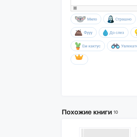
Мило
Страшно
Фууу
До слез
Ем кактус
Увлекат
Похожие книги
10