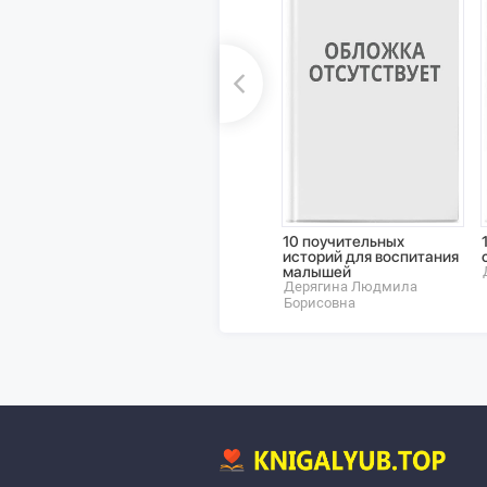
10 поучительных
историй для воспитания
малышей
Дерягина Людмила
Борисовна