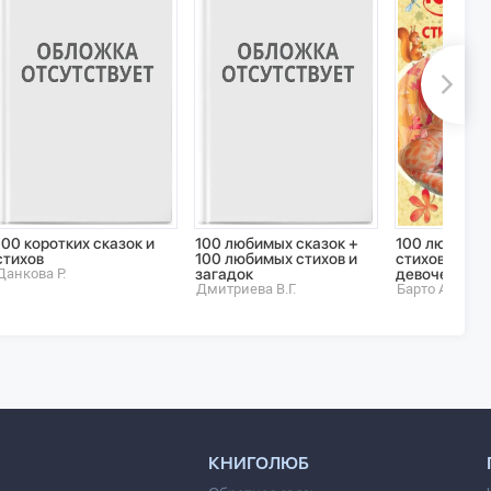
100 коротких сказок и
100 любимых сказок +
100 любимых
стихов
100 любимых стихов и
стихов и пес
Данкова Р.
загадок
девочек
Дмитриева В.Г.
Барто Агния 
КНИГОЛЮБ