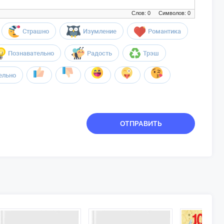
Слов: 0
Символов: 0
Страшно
Изумление
Романтика
Познавательно
Радость
Трэш
ельно
ОТПРАВИТЬ