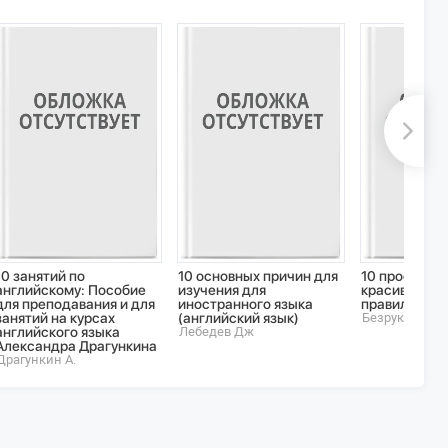
10 занятий по
10 основных причин для
10 простых ш
английскому: Пособие
изучения для
красивому и
для преподавания и для
иностранного языка
правильному
занятий на курсах
(английский язык)
Безруких Мар
английского языка
Лебедев Дж
Александра Драгункина
Драгункин А.