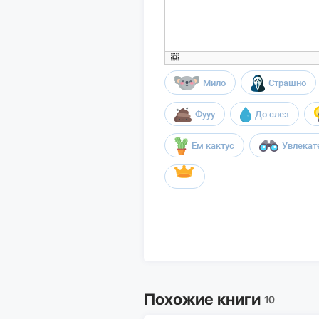
Мило
Страшно
Фууу
До слез
Ем кактус
Увлекат
Похожие книги
10