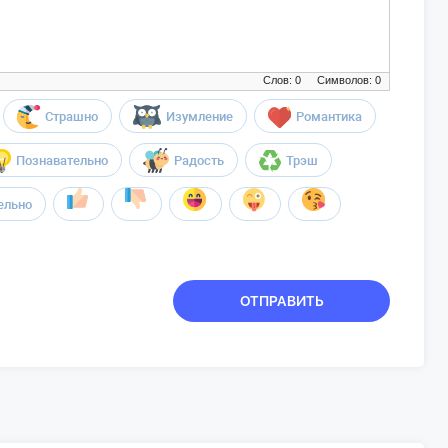
Слов: 0
Символов: 0
Страшно
Изумление
Романтика
Познавательно
Радость
Трэш
ельно
ОТПРАВИТЬ