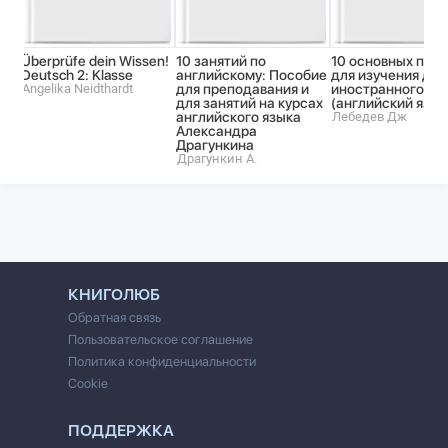
Überprüfe dein Wissen!
10 занятий по
10 основных при
Deutsch 2: Klasse
английскому: Пособие
для изучения для
Angelika Neidthardt
для преподавания и
иностранного яз
для занятий на курсах
(английский язык
английского языка
Лебедев Дж
Александра
Драгункина
Драгункин А.
КНИГОЛЮБ
Обратная связь
Пользовательское соглашение
Политика конфиденциальности
Cookie
ПОДДЕРЖКА