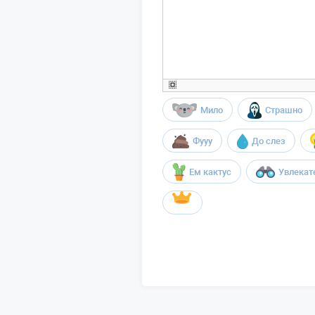
Мило
Страшно
Фууу
До слез
Ем кактус
Увлекат