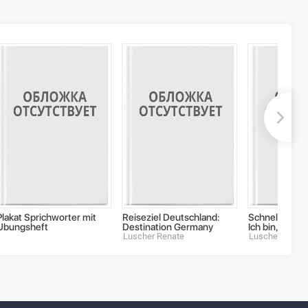
Plakat Sprichworter mit
Reiseziel Deutschland:
Schnelltraine
Ubungsheft
Destination Germany
Ich bin, du bis
Luscher Renate
Luscher Renat