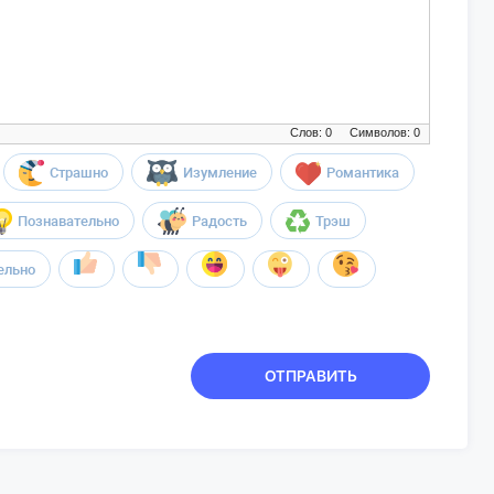
Слов: 0
Символов: 0
Страшно
Изумление
Романтика
Познавательно
Радость
Трэш
ельно
ОТПРАВИТЬ