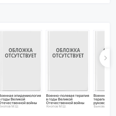
Военная эпидемиология
Военно-полевая терапия
Военно-поле
в годы Великой
в годы Великой
терапия: На
Отечественной войны
Отечественной войны
руководство
Кнопов М.Ш.
Кнопов М.Ш.
Быкова И.Ю.