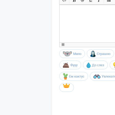
Мило
Страшно
Фууу
До слез
Ем кактус
Увлекат