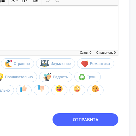
Слов: 0
Символов: 0
Страшно
Изумление
Романтика
Познавательно
Радость
Трэш
ельно
ОТПРАВИТЬ