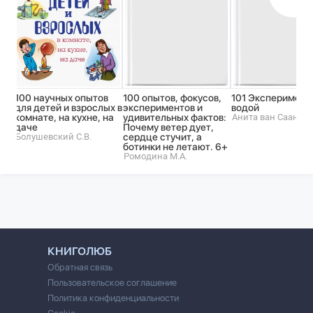
100 научных опытов
100 опытов, фокусов,
101 Эксперимент
для детей и взрослых в
экспериментов и
водой
комнате, на кухне, на
удивительных фактов:
Анита ван Саан
даче
Почему ветер дует,
Болушевский С.В.
сердце стучит, а
ботинки не летают. 6+
Ромодина М.А.
КНИГОЛЮБ
Обратная связь
Пользовательское соглашение
Политика конфиденциальности