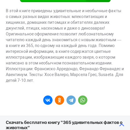
В этой книге приведены удивительные и необычные факты
о самых разных видах животных: млекопитающих и
хищниках, домашних питомцах и обитателях далеких
джунглей, птицах, насекомых и даже о динозаврах!
Оригинальное оформление позволит любознательному
читателю каждый день знакомиться с новым животным —
в книге их 365, по одному на каждый день года. Помимо
интересной информации, в книге содержатся цветные
иллюстрации, изображающие каждого зверя, о котором
написано в этом необычном познавательном издании.
Иллюстрации: Франсиско Арредондо, Фернандо Фернандес и
Авентинум. Тексты: Хосе Валеро, Марсела Грес, Susaeta. Для
детей 7-10 лет.
Скачать бесплатно книгу “365 удивительных фактов о
животных”