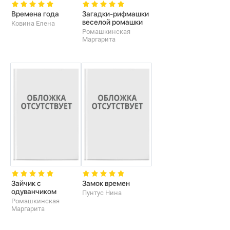
Времена года
Загадки-рифмашки
веселой ромашки
Ковина Елена
Ромашкинская
Маргарита
Зайчик с
Замок времен
одуванчиком
Пунтус Нина
Ромашкинская
Маргарита