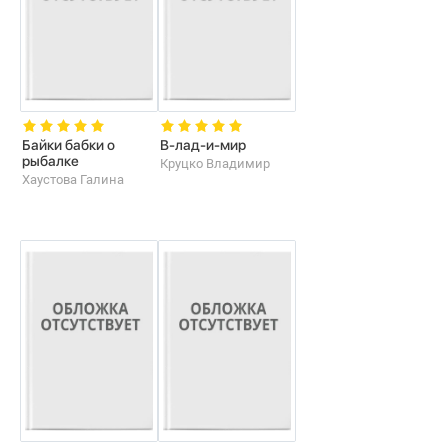
Байки бабки о
В-лад-и-мир
рыбалке
Круцко Владимир
Хаустова Галина