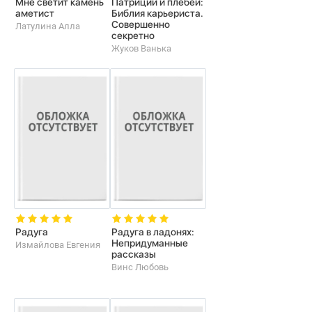
Мне светит камень
Патриции и плебеи:
аметист
Библия карьериста.
Совершенно
Латулина Алла
секретно
Жуков Ванька
Радуга
Радуга в ладонях:
Непридуманные
Измайлова Евгения
рассказы
Винс Любовь