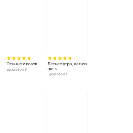
Отныне и вовек
Летнее утро, летняя
ночь
Брэдбери Р.
Брэдбери Р.