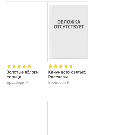
Золотые яблоки
Канун всех святых:
солнца
Рассказы
Брэдбери Р.
Брэдбери Р.