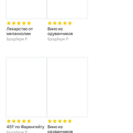
Лекарство от
Вино из
меланхолии
одуванчиков
Брэдбери Р.
Брэдбери Р.
451' по Фаренгейту
Вино из
одуванчиков
Брэдбери Р.