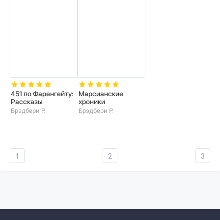
451 по Фаренгейту:
Марсианские
Рассказы
хроники
Брэдбери Р.
Брэдбери Р.
1
2
3