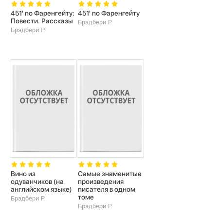
451' по Фаренгейту:
451' по Фаренгейту
Повести. Рассказы
Брэдбери Р.
Брэдбери Р.
Вино из
Самые знаменитые
одуванчиков (на
произведения
английском языке)
писателя в одном
томе
Брэдбери Р.
Брэдбери Р.