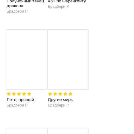
Полуночный танец
451’ по Фаренгейту
дракона
Брэдбери Р.
Брэдбери Р.
Лето, прощай
Другие миры
Брэдбери Р.
Брэдбери Р.