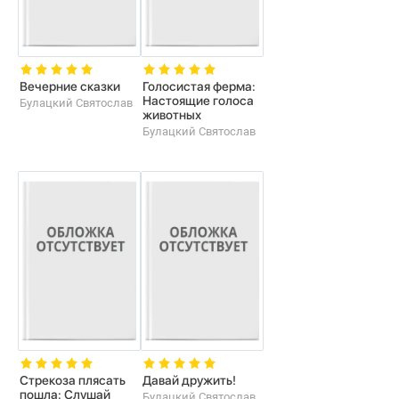
Вечерние сказки
Голосистая ферма:
Настоящие голоса
Булацкий Святослав
животных
Булацкий Святослав
Стрекоза плясать
Давай дружить!
пошла: Слушай
Булацкий Святослав