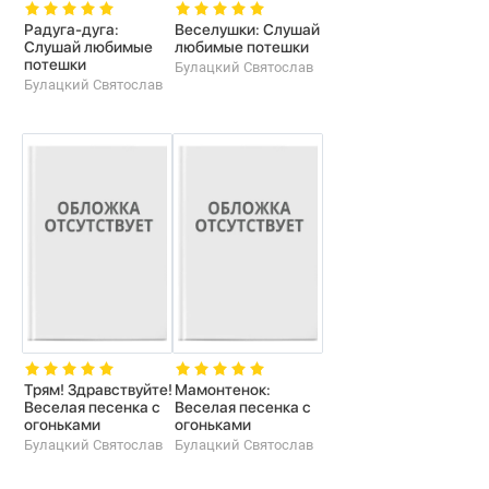
Радуга-дуга:
Веселушки: Слушай
Слушай любимые
любимые потешки
потешки
Булацкий Святослав
Булацкий Святослав
Трям! Здравствуйте!
Мамонтенок:
Веселая песенка с
Веселая песенка с
огоньками
огоньками
Булацкий Святослав
Булацкий Святослав