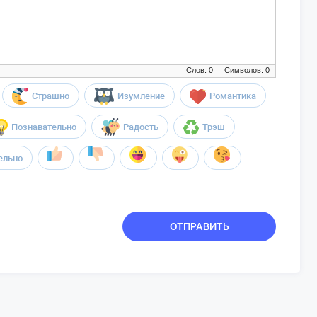
Слов: 0
Символов: 0
Страшно
Изумление
Романтика
Познавательно
Радость
Трэш
ельно
ОТПРАВИТЬ