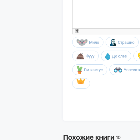
Мило
Страшно
Фууу
До слез
Ем кактус
Увлекат
Похожие книги
10