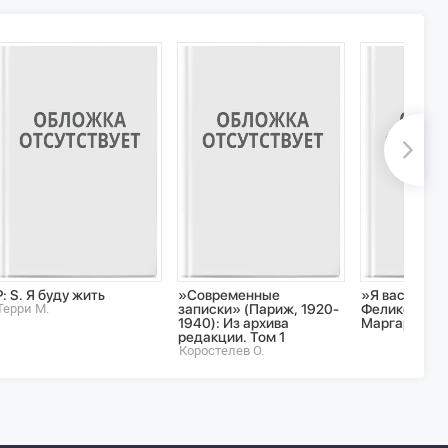
P: S. Я буду жить
»Современные
»Я вас любл
Терри М.
записки» (Париж, 1920-
Феликса Дзе
1940): Из архива
Маргарите Н
редакции. Том 1
Коростелев О.