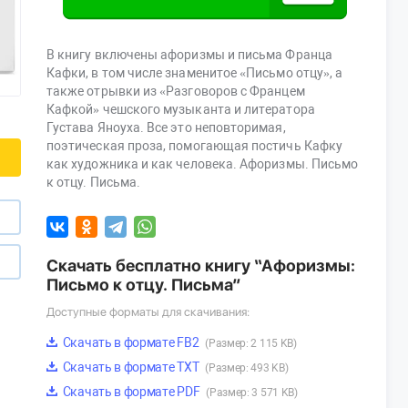
В книгу включены афоризмы и письма Франца
Кафки, в том числе знаменитое «Письмо отцу», а
также отрывки из «Разговоров с Францем
Кафкой» чешского музыканта и литератора
Густава Яноуха. Все это неповторимая,
поэтическая проза, помогающая постичь Кафку
как художника и как человека. Афоризмы. Письмо
к отцу. Письма.
Скачать бесплатно книгу “Афоризмы:
Письмо к отцу. Письма”
Доступные форматы для скачивания:
Скачать в формате FB2
(Размер: 2 115 KB)
Скачать в формате TXT
(Размер: 493 KB)
Скачать в формате PDF
(Размер: 3 571 KB)