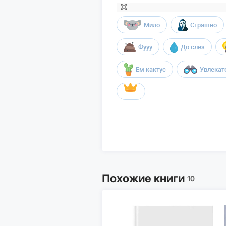
Мило
Страшно
Фууу
До слез
Ем кактус
Увлекат
Похожие книги
10