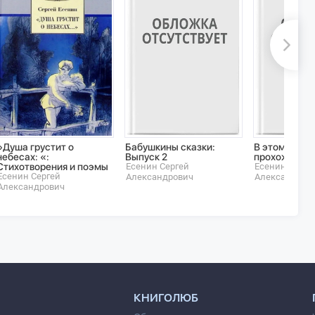
»Душа грустит о
Бабушкины сказки:
В этом мире 
небесах: «:
Выпуск 2
прохожий
Стихотворения и поэмы
Есенин Сергей
Есенин Серге
Есенин Сергей
Александрович
Александров
Александрович
КНИГОЛЮБ