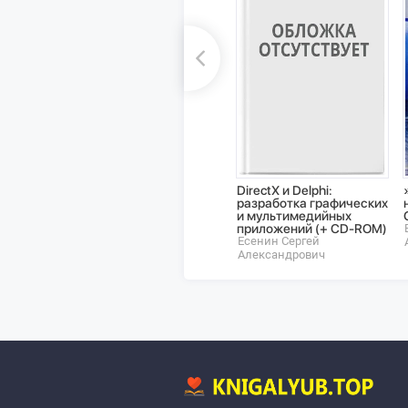
DirectX и Delphi:
разработка графических
и мультимедийных
приложений (+ CD-ROM)
Есенин Сергей
Александрович