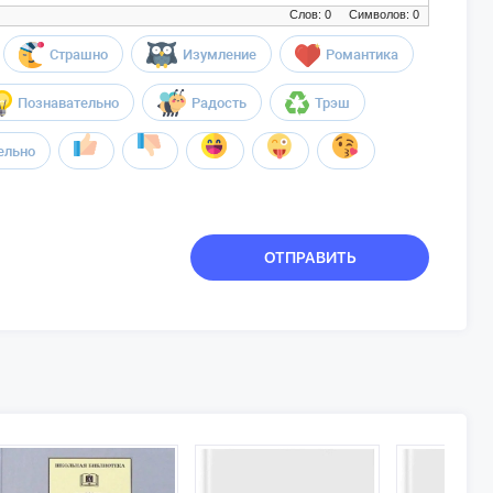
Слов: 0
Символов: 0
Страшно
Изумление
Романтика
Познавательно
Радость
Трэш
ельно
ОТПРАВИТЬ