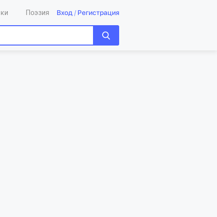
Вход
/
Регистрация
ики
Поэзия