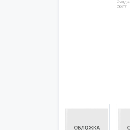
Фицдже
Скотт