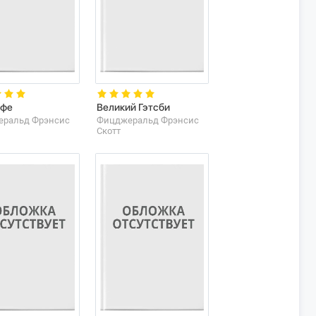
фе
Великий Гэтсби
ральд Фрэнсис
Фицджеральд Фрэнсис
Скотт