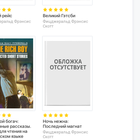
й рейс
Великий Гэтсби
ральд Фрэнсис
Фицджеральд Фрэнсис
Скотт
й богач:
Ночь нежна:
нные рассказы.
Последний магнат
для чтения на
Фицджеральд Фрэнсис
ском языке
Скотт