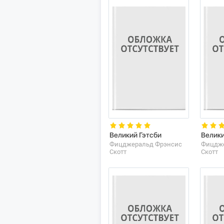
Великий Гэтсби
Велики
Фицджеральд Фрэнсис
Фицдже
Скотт
Скотт