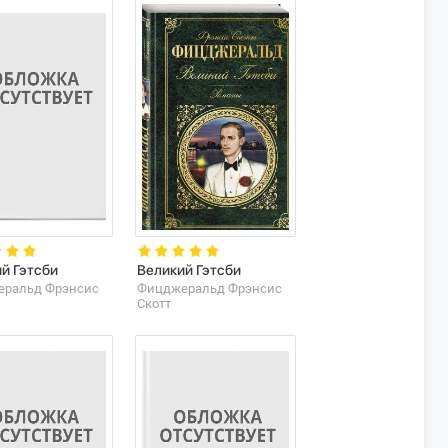
й Гэтсби
Великий Гэтсби
ральд Фрэнсис
Фицджеральд Фрэнсис
Скотт