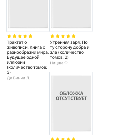
Трактат о
Утренняя заря: По
живописи: Книга о
ту сторону добра и
разнообразии мира.
зла (количество
Будущее одной
томов: 2)
иллюзии
Ницше Ф.
(количество томов:
3)
Да Винчи Л.