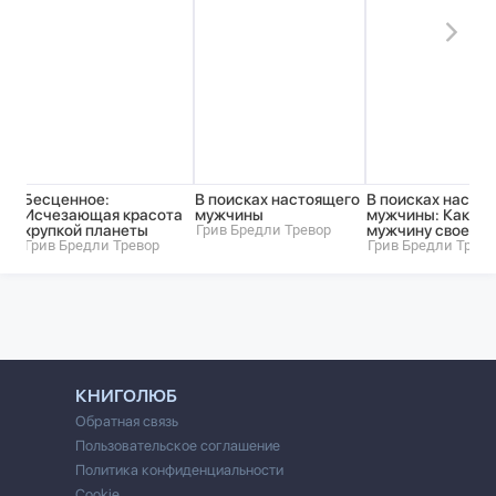
Бесценное:
В поисках настоящего
В поисках насто
Исчезающая красота
мужчины
мужчины: Как на
хрупкой планеты
Грив Бредли Тревор
мужчину своей м
Грив Бредли Тревор
Грив Бредли Трево
КНИГОЛЮБ
Обратная связь
Пользовательское соглашение
Политика конфиденциальности
Cookie