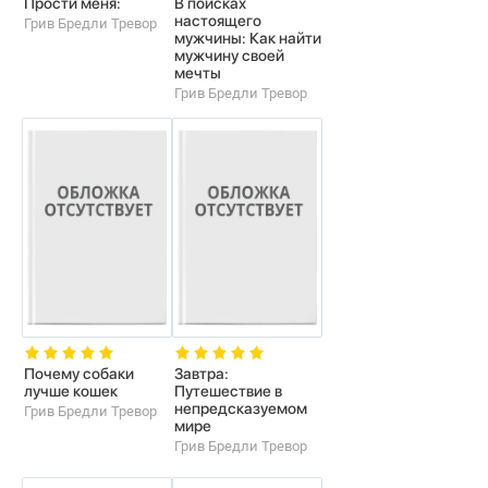
Прости меня:
В поисках
настоящего
Грив Бредли Тревор
мужчины: Как найти
мужчину своей
мечты
Грив Бредли Тревор
Почему собаки
Завтра:
лучше кошек
Путешествие в
непредсказуемом
Грив Бредли Тревор
мире
Грив Бредли Тревор