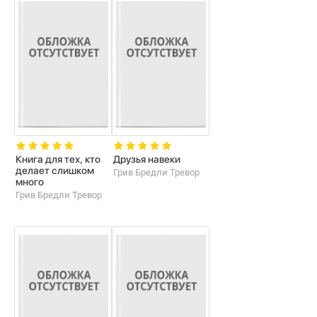
Книга для тех, кто
Друзья навеки
делает слишком
Грив Бредли Тревор
много
Грив Бредли Тревор