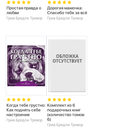
Простая правда о
Дорогая мамочка:
любви
Спасибо тебе за всё
Грив Бредли Тревор
Грив Бредли Тревор
Когда тебе грустно:
Комплект из 6
Как поднять себе
подарочных книг
настроение
(количество томов:
6)
Грив Бредли Тревор
Грив Бредли Тревор