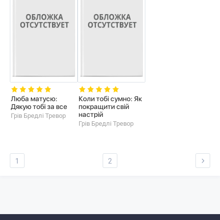
Люба матусю:
Коли тобi сумно: Як
Дякую тобi за все
покращити свiй
настрiй
Грiв Бредлi Тревор
Грiв Бредлi Тревор
1
2