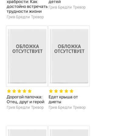
храбрости: Как
детей
достойно встречать
Грив Бредли Тревор
трудности жизни
Грив Бредли Тревор
Дорогой папочка:
Едет крыша от
Отец, друг и герой
диеты
Грив Бредли Тревор
Грив Бредли Тревор