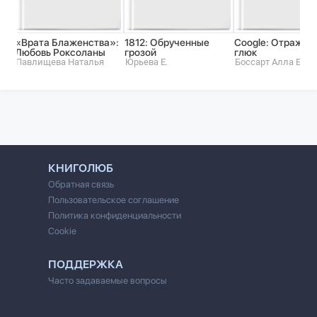
«Врата Блаженства»:
1812: Обрученные
Coogle: Отражен
Любовь Роксоланы
грозой
глюк
Павлищева Наталья
Юрьева Е.
Боссарт Алла Бор
КНИГОЛЮБ
Обратная связь
Пользовательское соглашение
Политика конфиденциальности
Cookie
ПОДДЕРЖКА
Часто задаваемые вопросы