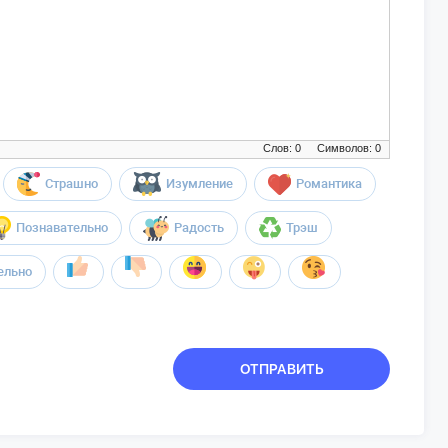
Слов: 0
Символов: 0
Страшно
Изумление
Романтика
Познавательно
Радость
Трэш
ельно
ОТПРАВИТЬ