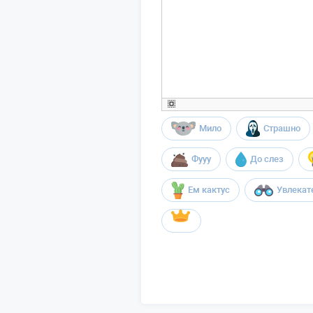
Мило
Страшно
Фууу
До слез
Ем кактус
Увлекат