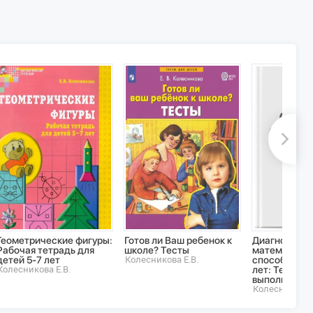
Геометрические фигуры:
Готов ли Ваш ребенок к
Диагностика
Рабочая тетрадь для
школе? Тесты
математиче
детей 5-7 лет
Колесникова Е.В.
способносте
Колесникова Е.В.
лет: Тетрадь
выполнения 
Колесникова Е