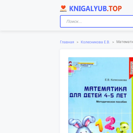
Математик
Главная
>
Колесникова Е.В.
>